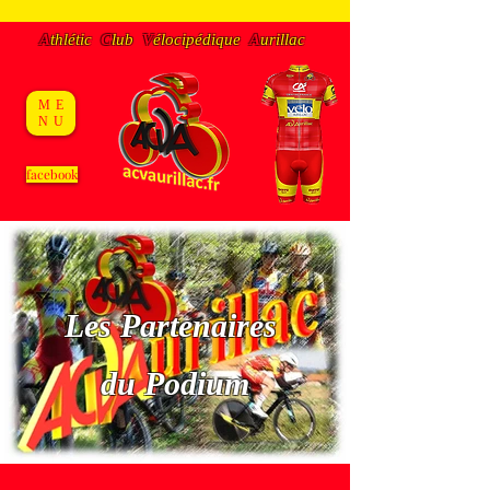
A
thlétic
C
lub
V
éloc
ipédique
A
urillac
ME
NU
facebook
Les Partenaires
du Podium