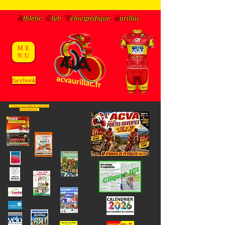
A
thlétic
C
lub
V
éloc
ipédique
A
urillac
ME
NU
facebook
Cliquer sur l'affiche pour plus
d'informations