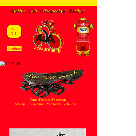
A
thlétic
C
lub
V
éloc
ipédique
A
urillac
ME
NU
facebook
Vente d'articles d'occasion
Matériel - Chaussure - Vêtement - Vélo - etc...