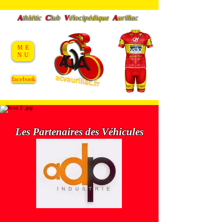
A
thlétic
C
lub
V
éloc
ipédique
A
urillac
ME
NU
facebook
Les Partenaires
des
Véhicules